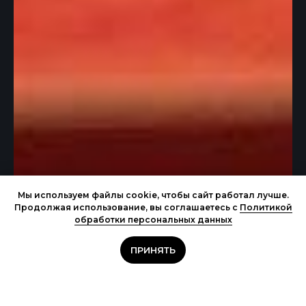
Мы используем файлы cookie, чтобы сайт работал лучше.
Продолжая использование, вы соглашаетесь с
Политикой
обработки персональных данных
ПРИНЯТЬ