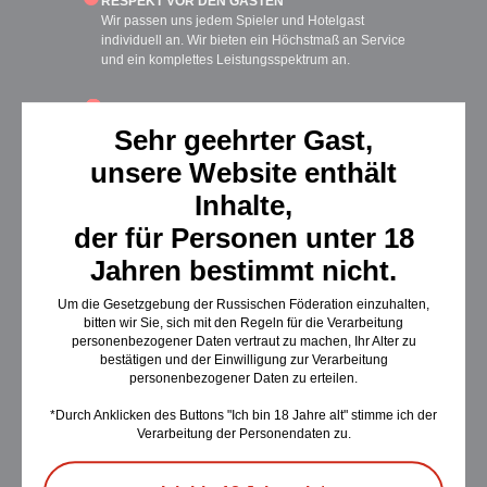
RESPEKT VOR DEN GÄSTEN
Wir passen uns jedem Spieler und Hotelgast
individuell an. Wir bieten ein Höchstmaß an Service
und ein komplettes Leistungsspektrum an.
•
•
•
•
•
•
•
•
•
EHRLICHKEIT
Wir beachten die Etikette des Spiels. Wir verwenden
Sehr geehrter Gast,
zertifizierte Automaten, bei denen die Gewinnchance
unsere Website enthält
nicht unterschätzt wird.
Inhalte,
der für Personen unter 18
Jahren bestimmt nicht.
KONTAKTE
Um die Gesetzgebung der Russischen Föderation einzuhalten,
bitten wir Sie, sich mit den Regeln für die Verarbeitung
personenbezogener Daten vertraut zu machen, Ihr Alter zu
bestätigen und der Einwilligung zur Verarbeitung
Telefon
personenbezogener Daten zu erteilen.
*Durch Anklicken des Buttons "Ich bin 18 Jahre alt" stimme ich der
8 800 600 1 777
Verarbeitung der Personendaten zu.
8 4012 30 01 00