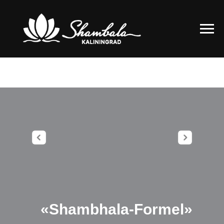
«Shambhala-Formel»