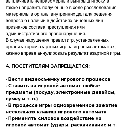
выплачивать неправомерный выигрыш игроку, а
также направить полученные в ходе расследования
материалы в органы внутренних дел для решения
вопроса о наличии в действиях виновных лиц
признаков состава преступления или
административного правонарушения.
В случае нарушения правил игр, установленных
организатором азартных игр на игровых автоматах,
казино вправе аннулировать результат азартной игры.
4. ПОСЕТИТЕЛЯМ ЗАПРЕЩАЕТСЯ:
· Вести видеосъемку игрового процесса
· Ставить на игровой автомат любые
предметы (посуду, электронные девайсы,
сумку и т. п.)
· В процессе игры одновременное зажатие
нескольких клавиш игрового автомата
· Применять силовое воздействие на
игровой автомат (удары, раскачивание и т.