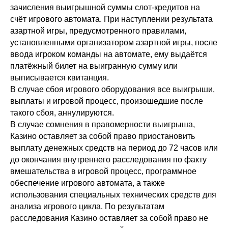
зачисления выигрышной суммы слот-кредитов на
счёт игрового автомата. При наступлении результата
азартной игры, предусмотренного правилами,
установленными организатором азартной игры, после
ввода игроком команды на автомате, ему выдаётся
платёжный билет на выигранную сумму или
выписывается квитанция.
В случае сбоя игрового оборудования все выигрыши,
выплаты и игровой процесс, произошедшие после
такого сбоя, аннулируются.
В случае сомнения в правомерности выигрыша,
Казино оставляет за собой право приостановить
выплату денежных средств на период до 72 часов или
до окончания внутреннего расследования по факту
вмешательства в игровой процесс, программное
обеспечение игрового автомата, а также
использования специальных технических средств для
анализа игрового цикла. По результатам
расследования Казино оставляет за собой право не