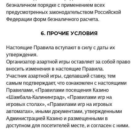
безналичном порядке с применением всех
предусмотренных законодательством Российской
Федерации форм безналичного расчета.
6. ПРОЧИЕ УСЛОВИЯ
Настоящие Правила вступают в силу с даты их
утверждения.
Организатор азартной игры оставляет за собой право
вносить изменения в настоящие Правила.
Участник азартной игры, сделавший ставку, тем
самым подтверждает, что ознакомлен с настоящими
Правилами, «Правилами посещения Казино
«Шамбала-Калининград», «Правилами игр на
игровых столах», «Правилами игр на игровых
автоматах», иными документами, утвержденными
Администрацией Казино и размещенными в
доступном для посетителей месте, и согласен с ними.