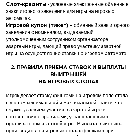
Слот-кредиты
- условные электронные обменные
знаки игорного заведения для игры на игровых
автоматах.
Игровой купон (тикет)
– обменный знак игорного
заведения с номиналом, выдаваемый
уполномоченным сотрудником организатора
азартный игры, дающий право участнику азартной
игры на осуществление ставки на игровом автомате.
2. ПРАВИЛА ПРИЕМА СТАВОК И ВЫПЛАТЫ
ВЫИГРЫШЕЙ
НА ИГРОВЫХ СТОЛАХ
Игрок делает ставку фишками на игровом поле стола
с учётом минимальной и максимальной ставки, что
служит условием участия в азартной игре в
соответствии с правилами, установленными
организатором азартной игры. Выплата выигрыша
производится на игровых столах фишками при