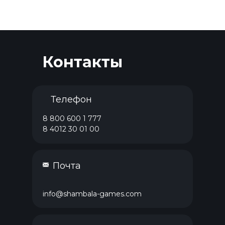
Контакты
Телефон
8 800 600 1 777
8 4012 30 01 00
Почта
info@shambala-games.com