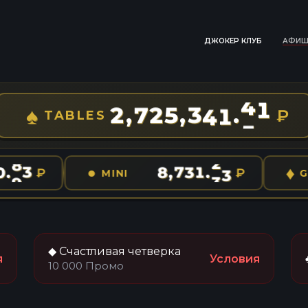
1
3
1
0
1
0
0
2
4
2
1
2
0
1
0
1
ДЖОКЕР КЛУБ
АФИШ
3
0
5
3
2
0
0
3
0
1
2
1
0
2
1
1
3
2
1
4
6
4
3
1
1
4
2
2
2
3
4
3
2
0
5
3
7
5
4
2
2
,
,
.
5
3
₽
3
TABLES
5
4
3
1
0
4
4
4
6
6
5
4
2
1
8
6
5
3
3
6
4
5
5
5
7
6
5
3
2
0
7
9
7
6
4
4
6
7
5
6
8
7
6
4
3
1
,
.
₽
₽
MINI
GRA
6
7
7
8
0
8
7
5
5
9
8
7
5
4
2
8
6
8
7
8
0
9
8
6
5
3
9
9
8
6
6
9
9
7
9
0
9
7
6
4
8
0
0
0
0
9
7
7
0
0
8
7
5
8
◆ Счастливая четверка
9
я
Условия
9
8
6
10 000 Промо
0
8
8
9
0
9
7
0
9
9
0
8
0