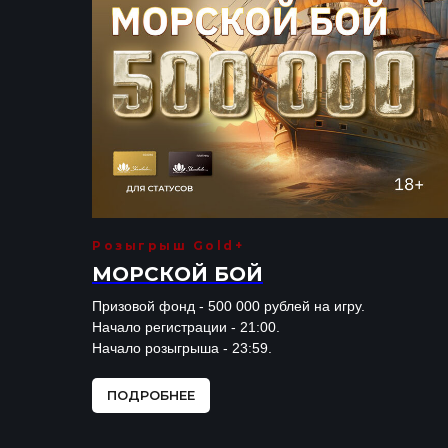
Розыгрыш Gold+
МОРСКОЙ БОЙ
Призовой фонд - 500 000 рублей на игру.
Начало регистрации - 21:00.
Начало розыгрыша - 23:59.
ПОДРОБНЕЕ