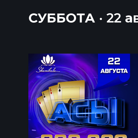
СУББОТА
· 22
ав