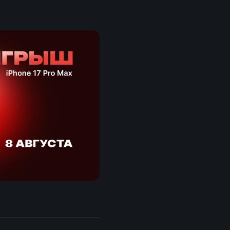
9
0
0
0